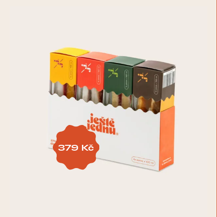
379
Kč