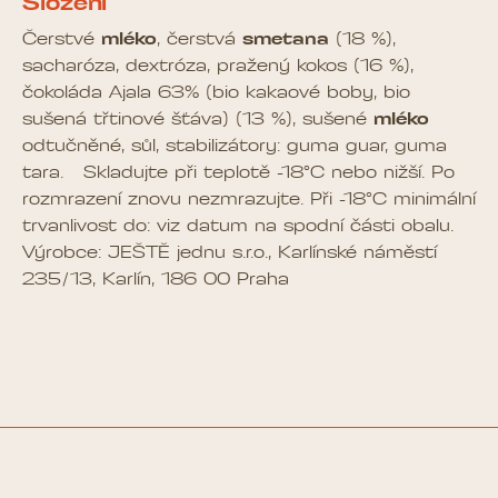
Složení
Čerstvé
mléko
, čerstvá
smetana
(18 %),
sacharóza, dextróza, pražený kokos (16 %),
čokoláda Ajala 63% (bio kakaové boby, bio
sušená třtinové šťáva) (13 %), sušené
mléko
odtučněné, sůl, stabilizátory: guma guar, guma
tara. Skladujte při teplotě -18°C nebo nižší. Po
rozmrazení znovu nezmrazujte. Při -18°C minimální
trvanlivost do: viz datum na spodní části obalu.
Výrobce: JEŠTĚ jednu s.r.o., Karlínské náměstí
235/13, Karlín, 186 00 Praha