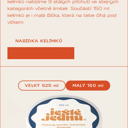
kelímků nabízíme 9 stálých příchutí ve stejných
kategoriích včetně limitek. Součástí 150 ml
kelímků je i malá lžička, která na tebe číhá pod
víčkem.
NABÍDKA KELÍMKŮ
KOUPIT NA ROHLÍK.CZ
VELKÝ 525 ml
MALÝ 150 ml