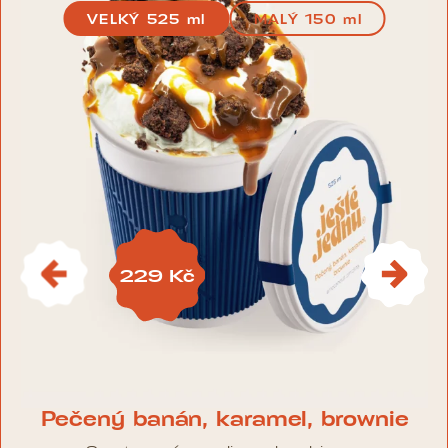
VELKÝ 525 ml
MALÝ 150 ml
229 Kč
Pečený banán, karamel, brownie