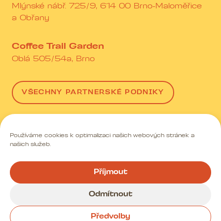
Mlýnské nábř. 725/9, 614 00 Brno-Maloměřice
a Obřany
Coffee Trail Garden
Oblá 505/54a, Brno
VŠECHNY PARTNERSKÉ PODNIKY
Používáme cookies k optimalizaci našich webových stránek a
Obchodní podmínky
Ochrana osobních údajů
našich služeb.
Zásady cookies
Příjmout
JEŠTĚ jednu s.r.o., Karlínské náměstí 235/13, Karlín, 186
Odmítnout
00 Praha, IČO 08677115, DIČ CZ08677115
Made with Style & Ease
@steezy.studio
, ©2026
Předvolby