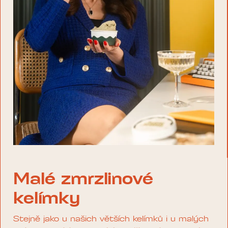
Malé zmrzlinové
kelímky
Stejně jako u našich větších kelímků i u malých