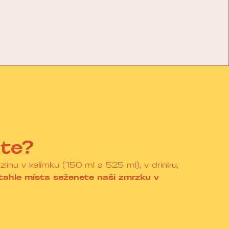
ete?
inu v kelímku (150 ml a 525 ml), v drinku,
tahle místa seženete naši zmrzku v