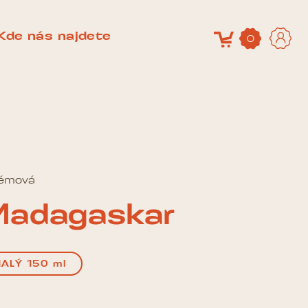
Kde nás najdete
0
rémová
Madagaskar
ALÝ 150 ml