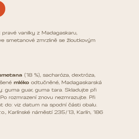
ť pravé vanilky z Madagaskaru,
ve smetanové zmrzlině se žloutkovým
smetana
(18 %), sacharóza, dextróza,
ušené
mléko
odtučněné, Madagaskarská
ory: guma guar, guma tara. Skladujte při
. Po rozmrazení znovu nezmrazujte. Při
st do: viz datum na spodní části obalu.
o., Karlínské náměstí 235/13, Karlín, 186