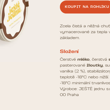
KOUPIT NA ROHLÍKU
Zcela čistá a něžná chu
vymacerované za tepla 
základem.
Složení
Čerstvé
mléko
, čerstvá
pasterované
žloutky
, s
vanilka (2 %), stabilizát
teplotě -18°C nebo nižší
-18°C minimální trvanlivo
Výrobce: JEŠTĚ jednu s.r.
00 Praha