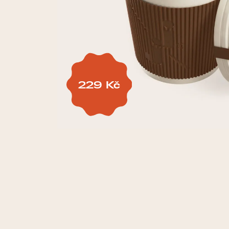
229
Kč