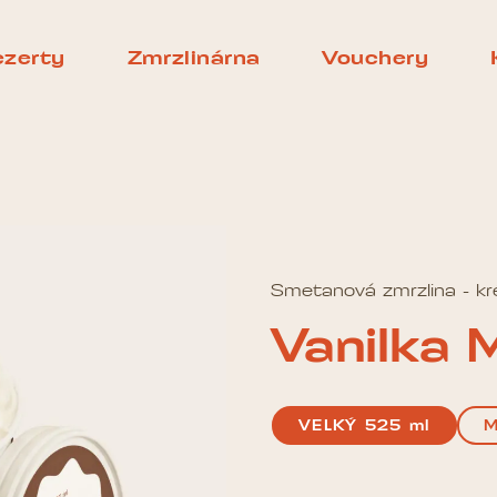
zerty
Zmrzlinárna
Vouchery
Smetanová zmrzlina - k
Vanilka 
VELKÝ 525 ml
M