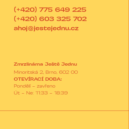
(+420) 775 649 225
(+420) 603 325 702
ahoj@jestejednu.cz
Zmrzlinárna Ještě Jednu
Minoritská 2, Brno, 602 00
OTEVÍRACÍ DOBA:
Pondělí – zavřeno
Út – Ne: 11:33 – 18:39